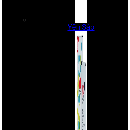
Yến Sào