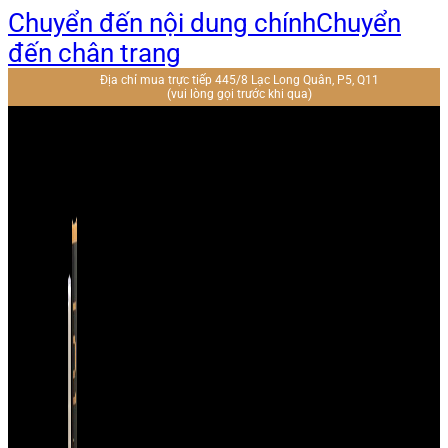
Chuyển đến nội dung chính
Chuyển
đến chân trang
Địa chỉ mua trực tiếp 445/8 Lạc Long Quân, P5, Q11
(vui lòng gọi trước khi qua)