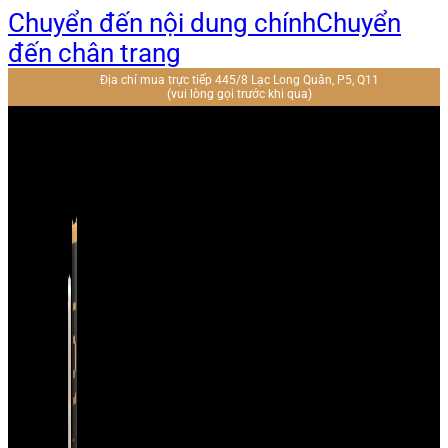
Chuyển đến nội dung chính
Chuyển
đến chân trang
Địa chỉ mua trực tiếp 445/8 Lạc Long Quân, P5, Q11
(vui lòng gọi trước khi qua)