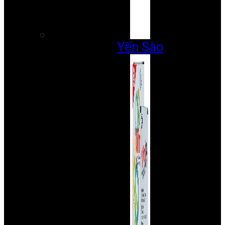
Yến Sào