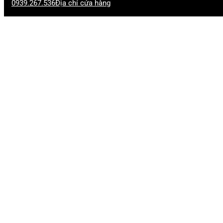
0939.267.536
Địa chỉ cửa hàng