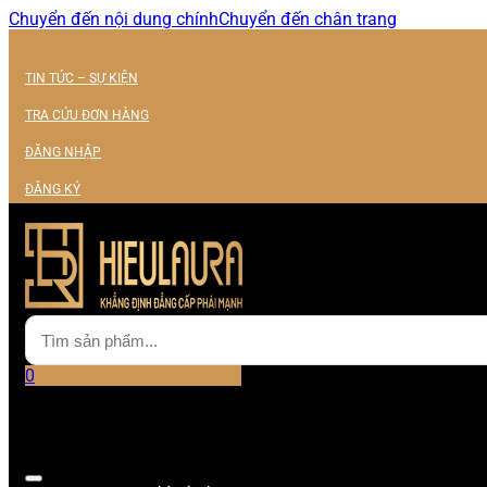
Chuyển đến nội dung chính
Chuyển đến chân trang
TIN TỨC – SỰ KIỆN
TRA CỨU ĐƠN HÀNG
ĐĂNG NHẬP
ĐĂNG KÝ
0