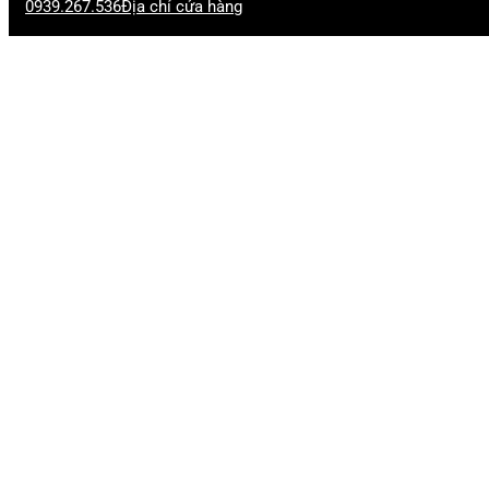
0939.267.536
Địa chỉ cửa hàng