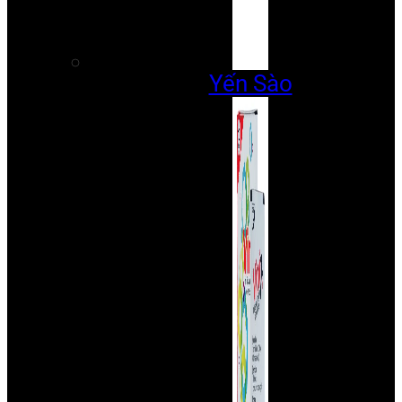
Yến Sào