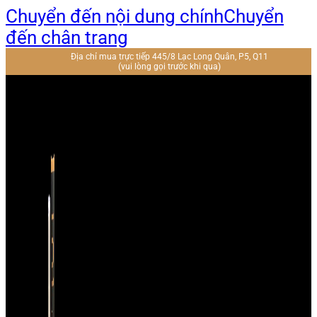
Chuyển đến nội dung chính
Chuyển
đến chân trang
Địa chỉ mua trực tiếp 445/8 Lạc Long Quân, P5, Q11
(vui lòng gọi trước khi qua)