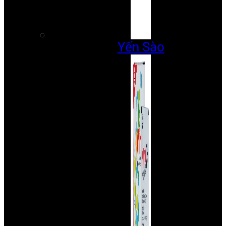
Yến Sào