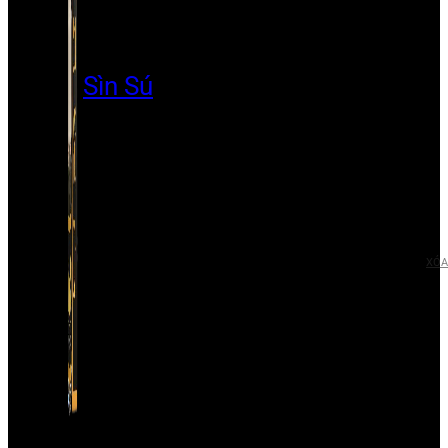
Sìn Sú
XÓA