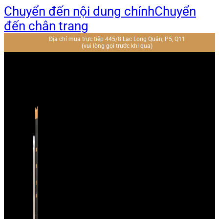
Chuyển đến nội dung chính
Chuyển
đến chân trang
Địa chỉ mua trực tiếp 445/8 Lạc Long Quân, P5, Q11
(vui lòng gọi trước khi qua)