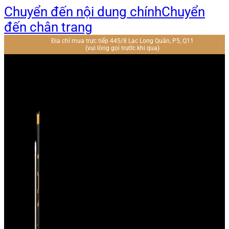
Chuyển đến nội dung chính
Chuyển
đến chân trang
Địa chỉ mua trực tiếp 445/8 Lạc Long Quân, P5, Q11
(vui lòng gọi trước khi qua)