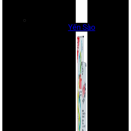
Yến Sào