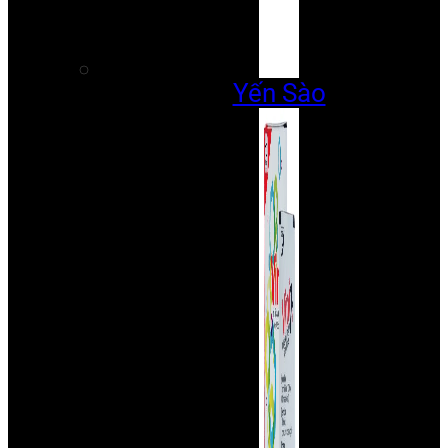
Yến Sào