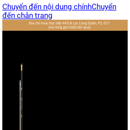
Chuyển đến nội dung chính
Chuyển
đến chân trang
Địa chỉ mua trực tiếp 445/8 Lạc Long Quân, P5, Q11
(vui lòng gọi trước khi qua)