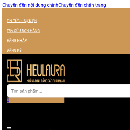
Chuyển đến nội dung chính
Chuyển đến chân trang
TIN TỨC – SỰ KIỆN
TRA CỨU ĐƠN HÀNG
ĐĂNG NHẬP
ĐĂNG KÝ
0