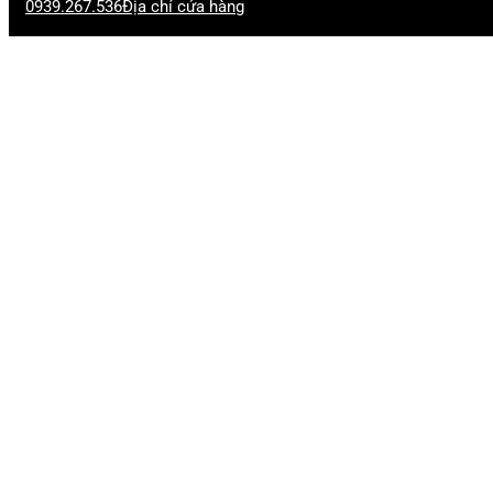
0939.267.536
Địa chỉ cửa hàng