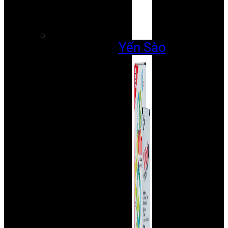
Yến Sào