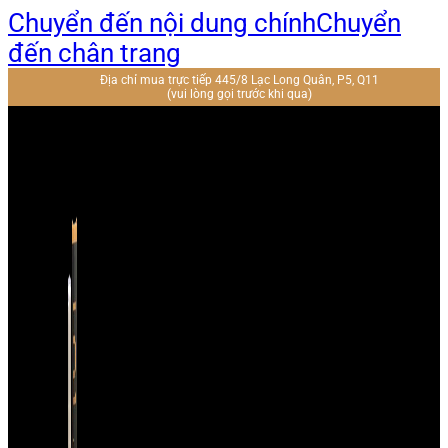
Chuyển đến nội dung chính
Chuyển
đến chân trang
Địa chỉ mua trực tiếp 445/8 Lạc Long Quân, P5, Q11
(vui lòng gọi trước khi qua)