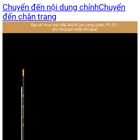
Chuyển đến nội dung chính
Chuyển
đến chân trang
Địa chỉ mua trực tiếp 445/8 Lạc Long Quân, P5, Q11
(vui lòng gọi trước khi qua)