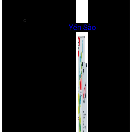
Yến Sào