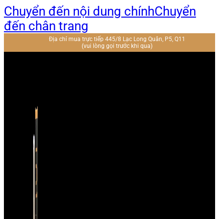
Chuyển đến nội dung chính
Chuyển
đến chân trang
Địa chỉ mua trực tiếp 445/8 Lạc Long Quân, P5, Q11
(vui lòng gọi trước khi qua)