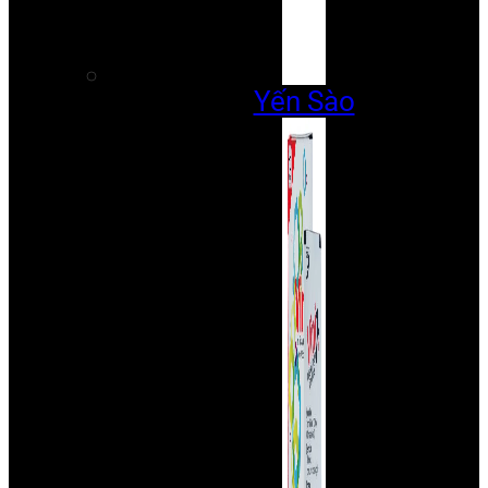
Yến Sào