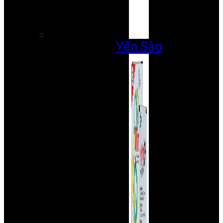
Yến Sào