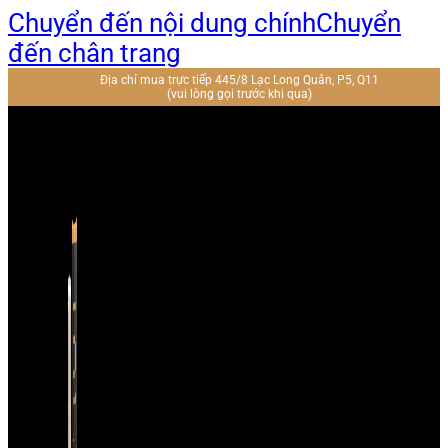
Chuyển đến nội dung chính
Chuyển
đến chân trang
Địa chỉ mua trực tiếp 445/8 Lạc Long Quân, P5, Q11
(vui lòng gọi trước khi qua)