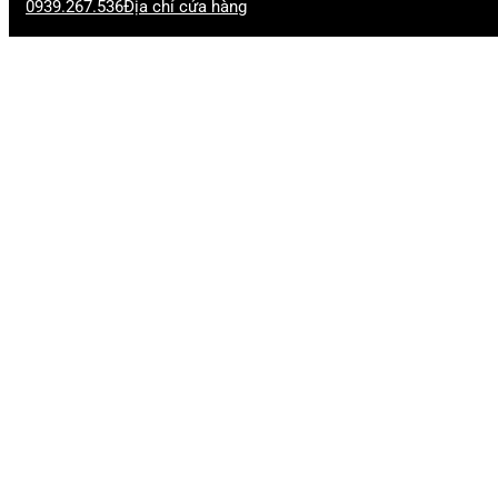
0939.267.536
Địa chỉ cửa hàng