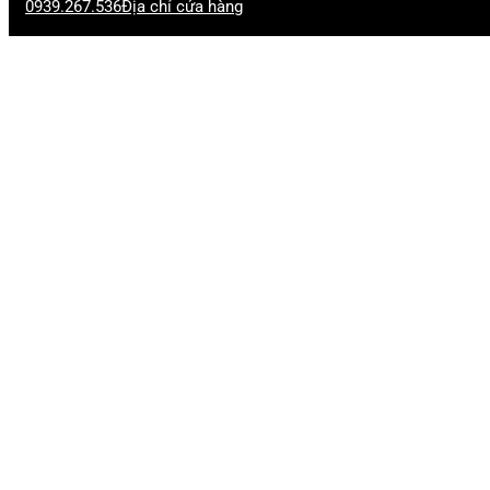
0939.267.536
Địa chỉ cửa hàng