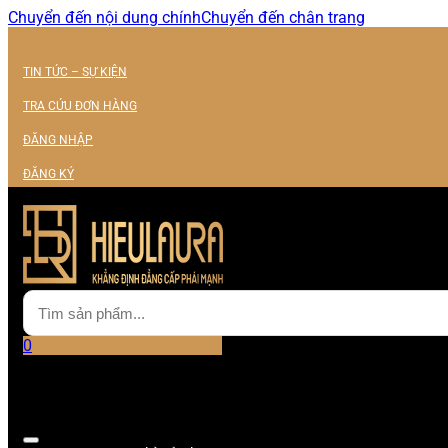
Chuyển đến nội dung chính
Chuyển đến chân trang
TIN TỨC – SỰ KIỆN
TRA CỨU ĐƠN HÀNG
ĐĂNG NHẬP
ĐĂNG KÝ
0