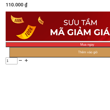
110.000
₫
Mua ngay
Thêm vào giỏ
Số
lượng