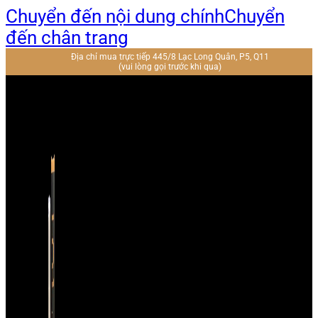
Chuyển đến nội dung chính
Chuyển
đến chân trang
Địa chỉ mua trực tiếp 445/8 Lạc Long Quân, P5, Q11
(vui lòng gọi trước khi qua)