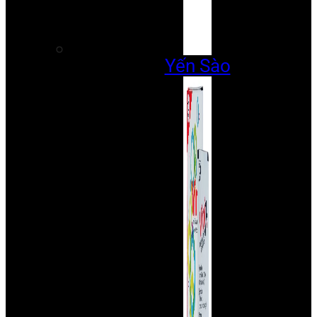
Yến Sào