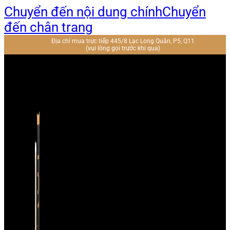
Chuyển đến nội dung chính
Chuyển
đến chân trang
Địa chỉ mua trực tiếp 445/8 Lạc Long Quân, P5, Q11
(vui lòng gọi trước khi qua)