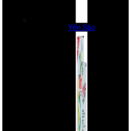
Yến Sào