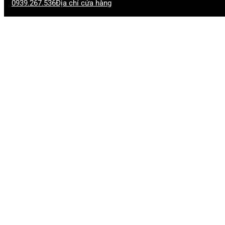
0939.267.536
Địa chỉ cửa hàng