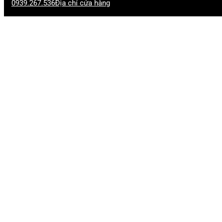
0939.267.536
Địa chỉ cửa hàng