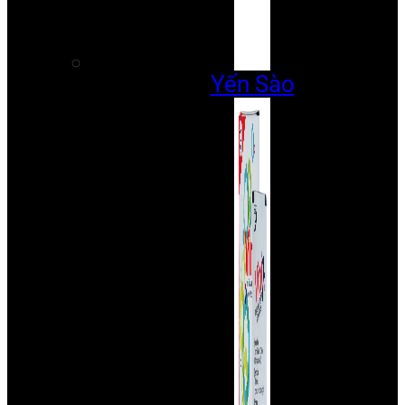
Yến Sào