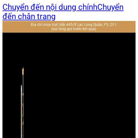
Chuyển đến nội dung chính
Chuyển
đến chân trang
Địa chỉ mua trực tiếp 445/8 Lạc Long Quân, P5, Q11
(vui lòng gọi trước khi qua)