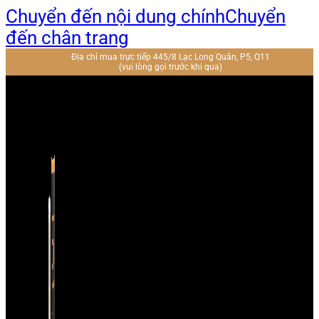
Chuyển đến nội dung chính
Chuyển
đến chân trang
Địa chỉ mua trực tiếp 445/8 Lạc Long Quân, P5, Q11
(vui lòng gọi trước khi qua)