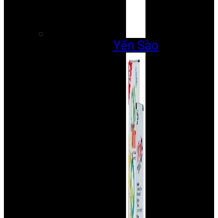
Yến Sào