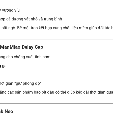
y vướng víu
hợp cả dương vật nhỏ và trung bình
n bất ngờ. Bề mặt trơn kết hợp cùng chất liệu mềm giúp đối t
 – ManMiao Delay Cap
dùng cho chống xuất tinh sớm
g gai
ời gian “giữ phong độ”
rằng các sản phẩm bao bít đầu có thể giúp kéo dài thời gian qu
ck Neo