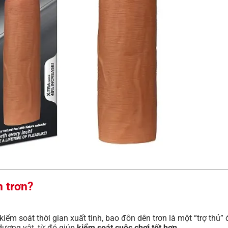
n trơn?
iểm soát thời gian xuất tinh, bao đôn dên trơn là một “trợ thủ” 
dương vật, từ đó giúp
kiểm soát cuộc chơi tốt hơn
.