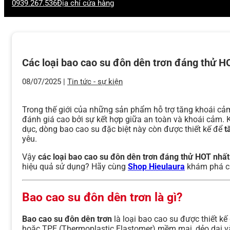
0939.267.536
Địa chỉ cửa hàng
Các loại bao cao su đôn dên trơn đáng thử H
08/07/2025 |
Tin tức - sự kiện
Trong thế giới của những sản phẩm hỗ trợ tăng khoái cả
đánh giá cao bởi sự kết hợp giữa an toàn và khoái cảm.
dục, dòng bao cao su đặc biệt này còn được thiết kế để
t
yêu.
Vậy
các loại bao cao su đôn dên trơn đáng thử HOT nhất
hiệu quả sử dụng? Hãy cùng
Shop Hieulaura
khám phá chi
Bao cao su đôn dên trơn là gì?
Bao cao su đôn dên trơn
là loại bao cao su được thiết k
hoặc TPE (Thermoplastic Elastomer) mềm mại, dẻo dai và