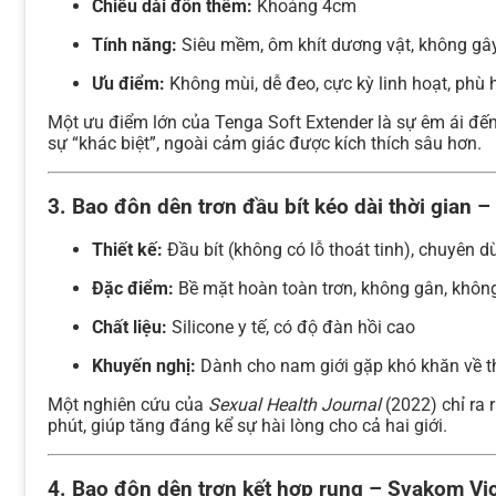
Chiều dài đôn thêm:
Khoảng 4cm
Tính năng:
Siêu mềm, ôm khít dương vật, không gâ
Ưu điểm:
Không mùi, dễ đeo, cực kỳ linh hoạt, phù 
Một ưu điểm lớn của Tenga Soft Extender là sự êm ái đế
sự “khác biệt”, ngoài cảm giác được kích thích sâu hơn.
3.
Bao đôn dên trơn đầu bít kéo dài thời gian
Thiết kế:
Đầu bít (không có lỗ thoát tinh), chuyên 
Đặc điểm:
Bề mặt hoàn toàn trơn, không gân, khôn
Chất liệu:
Silicone y tế, có độ đàn hồi cao
Khuyến nghị:
Dành cho nam giới gặp khó khăn về th
Một nghiên cứu của
Sexual Health Journal
(2022) chỉ ra 
phút, giúp tăng đáng kể sự hài lòng cho cả hai giới.
4.
Bao đôn dên trơn kết hợp rung – Svakom Vi