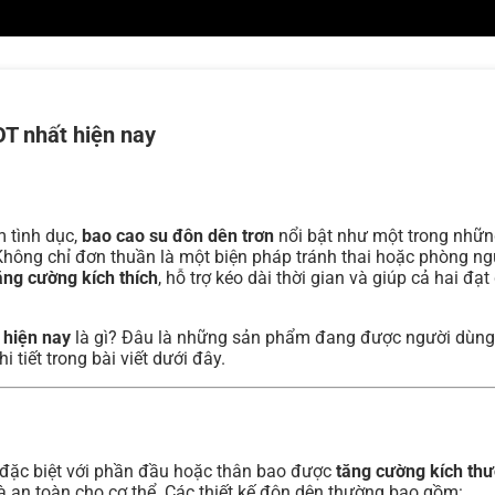
OT nhất hiện nay
m tình dục,
bao cao su đôn dên trơn
nổi bật như một trong nhữn
 Không chỉ đơn thuần là một biện pháp tránh thai hoặc phòng n
ăng cường kích thích
, hỗ trợ kéo dài thời gian và giúp cả hai đ
 hiện nay
là gì? Đâu là những sản phẩm đang được người dùng 
 tiết trong bài viết dưới đây.
ế đặc biệt với phần đầu hoặc thân bao được
tăng cường kích th
 an toàn cho cơ thể. Các thiết kế đôn dên thường bao gồm: