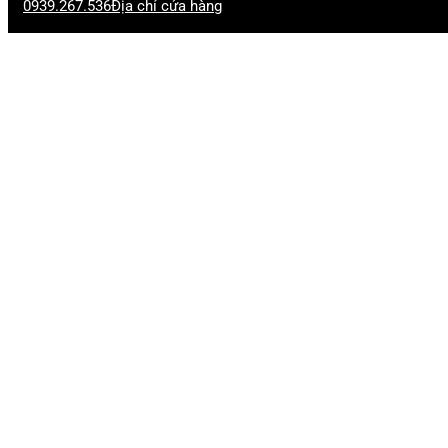
0939.267.536
Địa chỉ cửa hàng