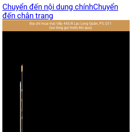
Chuyển đến nội dung chính
Chuyển
đến chân trang
Địa chỉ mua trực tiếp 445/8 Lạc Long Quân, P5, Q11
(vui lòng gọi trước khi qua)