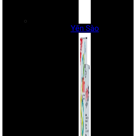
Yến Sào