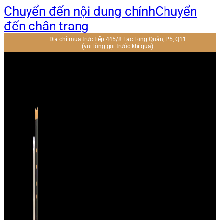
Chuyển đến nội dung chính
Chuyển
đến chân trang
Địa chỉ mua trực tiếp 445/8 Lạc Long Quân, P5, Q11
(vui lòng gọi trước khi qua)