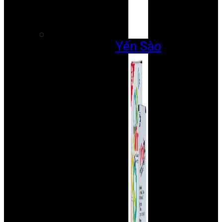
Yến Sào