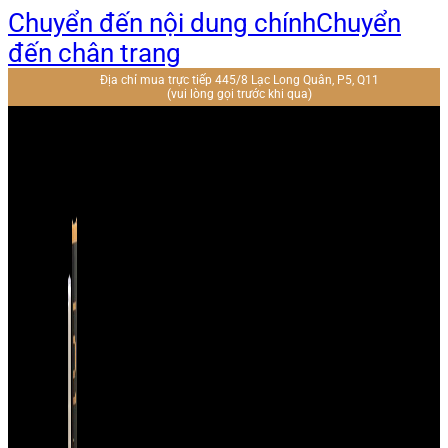
Chuyển đến nội dung chính
Chuyển
đến chân trang
Địa chỉ mua trực tiếp 445/8 Lạc Long Quân, P5, Q11
(vui lòng gọi trước khi qua)