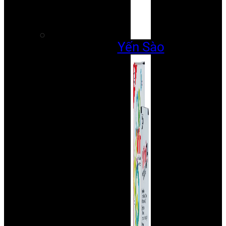
Yến Sào