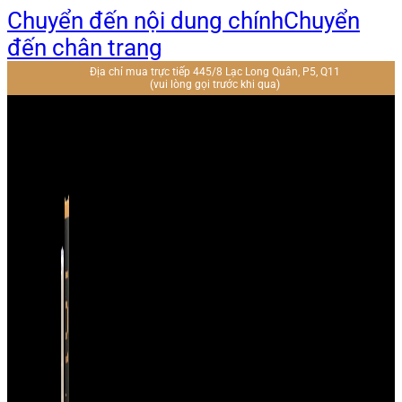
Chuyển đến nội dung chính
Chuyển
đến chân trang
Địa chỉ mua trực tiếp 445/8 Lạc Long Quân, P5, Q11
(vui lòng gọi trước khi qua)