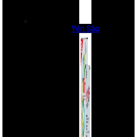
Yến Sào