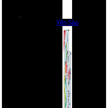
Yến Sào