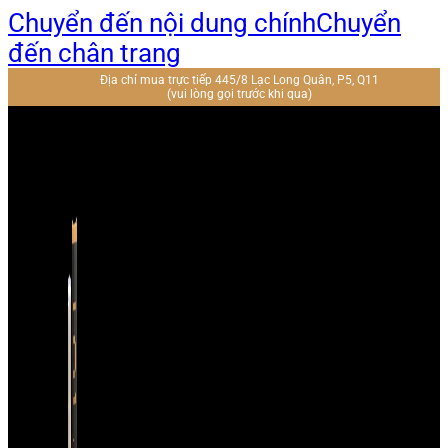
Chuyển đến nội dung chính
Chuyển
đến chân trang
Địa chỉ mua trực tiếp 445/8 Lạc Long Quân, P5, Q11
(vui lòng gọi trước khi qua)