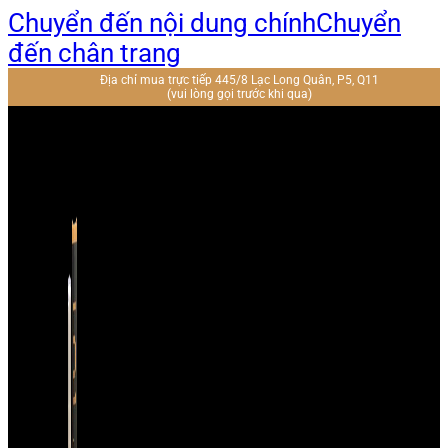
Chuyển đến nội dung chính
Chuyển
đến chân trang
Địa chỉ mua trực tiếp 445/8 Lạc Long Quân, P5, Q11
(vui lòng gọi trước khi qua)