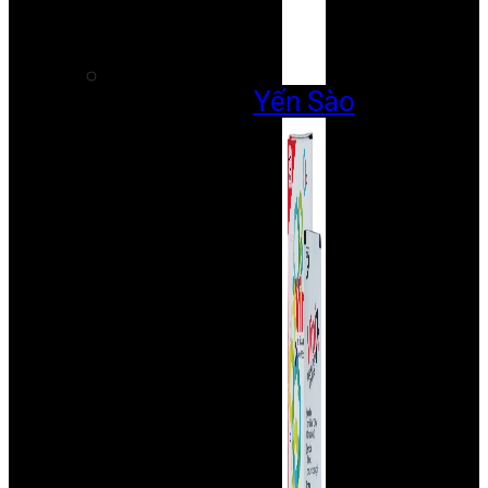
Yến Sào